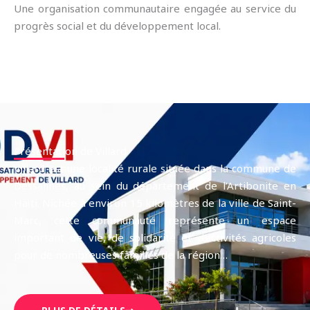
Une organisation communautaire engagée au service du
progrès social et du développement local.
Présentation de Villard
Villard
est une localité rurale située dans la commune de
Dessalines, au sein du département de l’Artibonite en
Haïti. Nichée à environ 15 kilomètres de la ville de
Saint-
Marc
, cette communauté représente un espace
important de vie, de solidarité et d’activités agricoles
pour de nombreuses familles de la région…