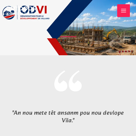
Aller
au
contenu
"An nou mete têt ansanm pou nou devlope
Vila."